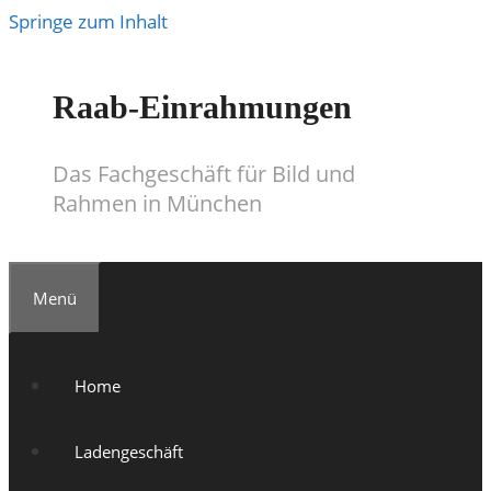
Springe zum Inhalt
Raab-Einrahmungen
Das Fachgeschäft für Bild und
Rahmen in München
Menü
Home
Ladengeschäft